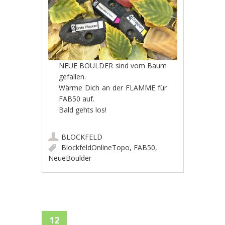
NEUE BOULDER sind vom Baum
gefallen.
Wärme Dich an der FLAMME für
FAB50 auf.
Bald gehts los!
BLOCKFELD
BlockfeldOnlineTopo
,
FAB50
,
NeueBoulder
12