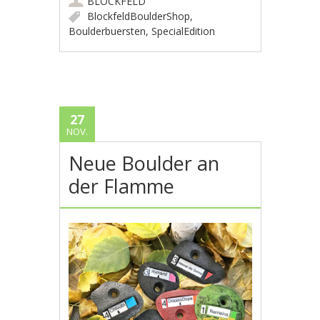
BLOCKFELD
BlockfeldBoulderShop
,
Boulderbuersten
,
SpecialEdition
27
NOV.
Neue Boulder an
der Flamme