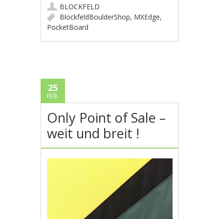
BLOCKFELD
BlockfeldBoulderShop
,
MXEdge
,
PocketBoard
25
FEB.
Only Point of Sale –
weit und breit !