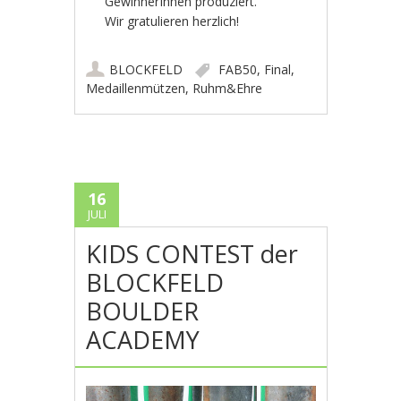
GewinnerInnen produziert.
Wir gratulieren herzlich!
BLOCKFELD
FAB50
,
Final
,
Medaillenmützen
,
Ruhm&Ehre
16
JULI
KIDS CONTEST der
BLOCKFELD
BOULDER
ACADEMY