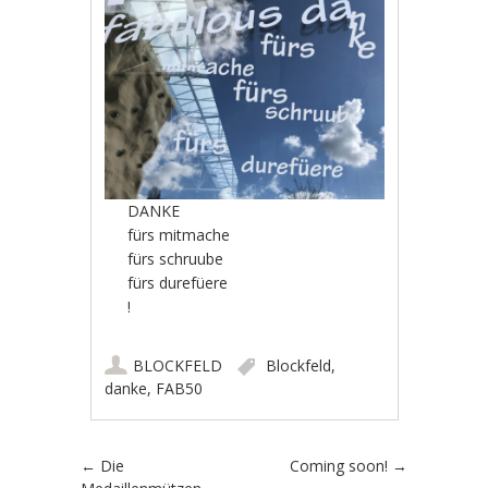
DANKE
fürs mitmache
fürs schruube
fürs durefüere
!
BLOCKFELD
Blockfeld
,
danke
,
FAB50
Artikel-Navigation
←
Die
Coming soon!
→