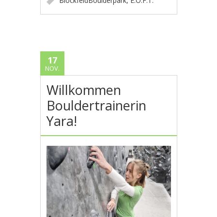
BlockfeldBoulderpark
,
E.O.F.T.
17
NOV.
Willkommen
Bouldertrainerin
Yara!