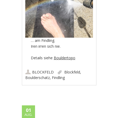
… am Findling.
Iren irren sich nie.
Details siehe
Bouldertopo
BLOCKFELD
Blockfeld
,
Boulderschatz
,
Findling
01
AUG.