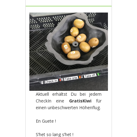
Aktuell erhältst Du bei jedem
CheckIn eine
GratisKiwi
für
einen unbeschwerten Höhenflug.
En Guete !
S’het so lang s’het !