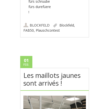
fürs schruube
fürs durefüere
!
BLOCKFELD
Blockfeld
,
FAB50
,
Plauschcontest
01
FEB.
Les maillots jaunes
sont arrivés !