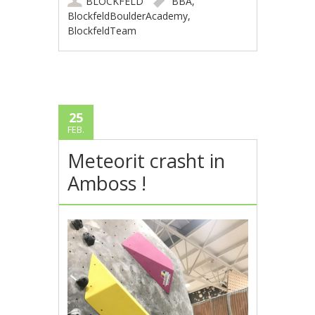
BLOCKFELD
BBA
,
BlockfeldBoulderAcademy
,
BlockfeldTeam
25
FEB.
Meteorit crasht in
Amboss !