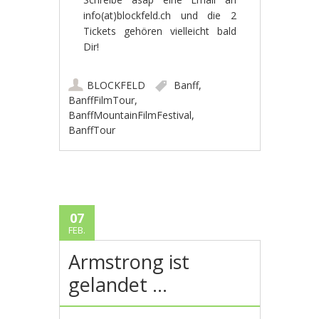
info(at)blockfeld.ch und die 2
Tickets gehören vielleicht bald
Dir!
BLOCKFELD
Banff
,
BanffFilmTour
,
BanffMountainFilmFestival
,
BanffTour
07
FEB.
Armstrong ist
gelandet …