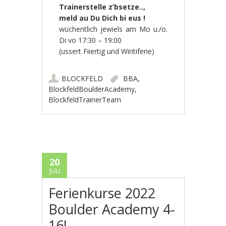
Trainerstelle z’bsetze..,
meld au Du Dich bi eus !
wüchentlich jewiels am Mo u./o.
Di vo 17:30 – 19:00
(ussert Fiiertig und Wintiferie)
BLOCKFELD
BBA
,
BlockfeldBoulderAcademy
,
BlockfeldTrainerTeam
20
JULI
Ferienkurse 2022
Boulder Academy 4-
16J.