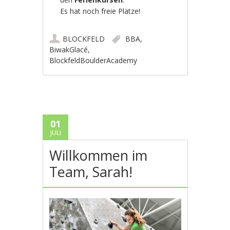
Es hat noch freie Plätze!
BLOCKFELD
BBA
,
BiwakGlacé
,
BlockfeldBoulderAcademy
01
JULI
Willkommen im
Team, Sarah!