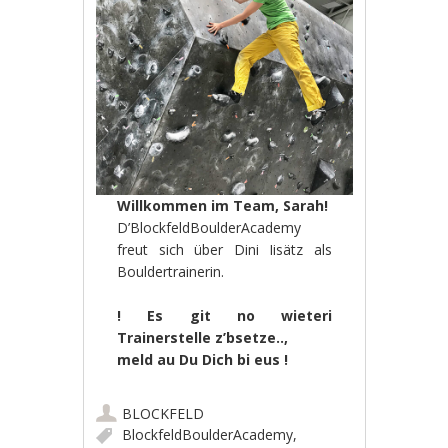
Willkommen im Team, Sarah!
D’BlockfeldBoulderAcademy
freut sich über Dini Iisätz als
Bouldertrainerin.
! Es git no wieteri
Trainerstelle z’bsetze..,
meld au Du Dich bi eus !
BLOCKFELD
BlockfeldBoulderAcademy
,