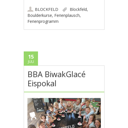
BLOCKFELD
Blockfeld
,
Boulderkurse
,
Ferienplausch
,
Ferienprogramm
15
JULI
BBA BiwakGlacé
Eispokal