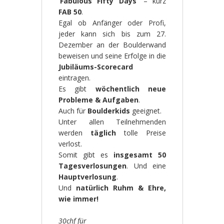
‘Fabulous Fifty Days’
– kurz
FAB 50
.
Egal ob Anfänger oder Profi,
jeder kann sich bis zum 27.
Dezember an der Boulderwand
beweisen und seine Erfolge in die
Jubiläums-Scorecard
eintragen.
Es gibt
wöchentlich neue
Probleme & Aufgaben
.
Auch für
Boulderkids
geeignet.
Unter allen Teilnehmenden
werden
täglich
tolle Preise
verlost.
Somit gibt es
insgesamt 50
Tagesverlosungen
. Und eine
Hauptverlosung
.
Und
natürlich Ruhm & Ehre,
wie immer!
30chf für