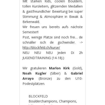
Mit starken Kids, coolen Bouldern,
tollen Kursleitern, glitzernden Medallien
& gastfreundlicher Bewirtung bei super
Stimmung & Atmosphäre in Biwak &
Birkenwald.
Wir freuen uns bereits aufs nächste
Semester!!
Psst, wenige Plätze sind noch frei… de
schnäller isch de gschwinder. ->
http://blockfeld.ch/kurse/
NEU NEU NEU Jeden Di 2h
JUGENDTRAINING (14-18J.)
Wir gratulieren
Marlon Kirk
(Gold),
Noah Kugler
(Silber) &
Gabriel
Arrayo
(Bronze) zu den U10-
Podestplätzen.
BLOCKFELD
Boulderchampions
,
Champions
,