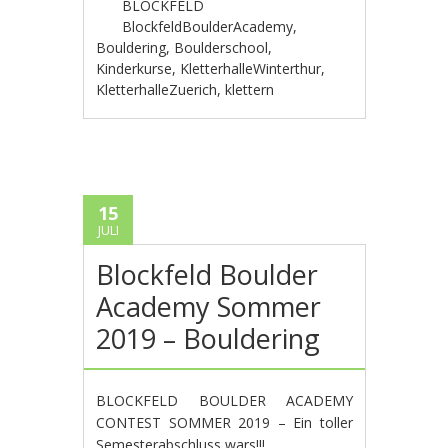
BLOCKFELD
BlockfeldBoulderAcademy
,
Bouldering
,
Boulderschool
,
Kinderkurse
,
KletterhalleWinterthur
,
KletterhalleZuerich
,
klettern
15
JULI
Blockfeld Boulder
Academy Sommer
2019 – Bouldering
BLOCKFELD BOULDER ACADEMY
CONTEST SOMMER 2019 – Ein toller
Semesterabschluss wars!!!