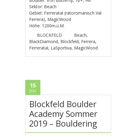
Boulder: Iron Butterfly, 7b+, H6
Sektor: Beach
Gebiet: Ferreratal
(rätoromanisch Val
Ferrera)
, MagicWood
Höhe: 1200m.ü.M.
BLOCKFELD
Beach
,
BlackDiamond
,
Blockfeld
,
Ferrera
,
Ferreratal
,
LaSportiva
,
MagicWood
15
JULI
Blockfeld Boulder
Academy Sommer
2019 – Bouldering