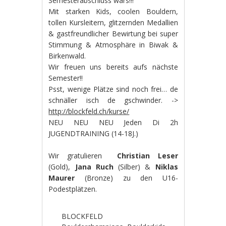
Semesterabschluss wars!!!
Mit starken Kids, coolen Bouldern,
tollen Kursleitern, glitzernden Medallien
& gastfreundlicher Bewirtung bei super
Stimmung & Atmosphäre in Biwak &
Birkenwald.
Wir freuen uns bereits aufs nächste
Semester!!
Psst, wenige Plätze sind noch frei… de
schnäller isch de gschwinder. ->
http://blockfeld.ch/kurse/
NEU NEU NEU Jeden Di 2h
JUGENDTRAINING (14-18J.)
Wir gratulieren
Christian Leser
(Gold),
Jana Ruch
(Silber) &
Niklas
Maurer
(Bronze) zu den U16-
Podestplätzen.
BLOCKFELD