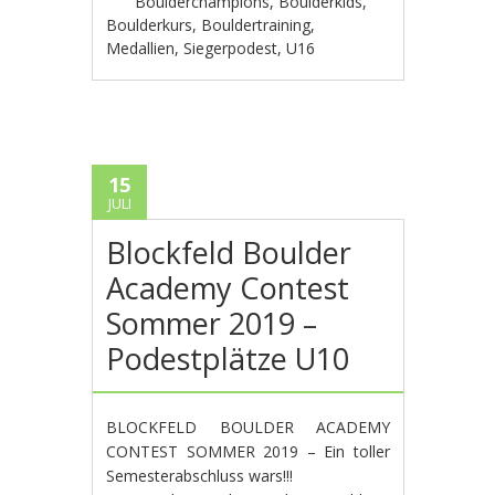
Boulderchampions
,
Boulderkids
,
Boulderkurs
,
Bouldertraining
,
Medallien
,
Siegerpodest
,
U16
15
JULI
Blockfeld Boulder
Academy Contest
Sommer 2019 –
Podestplätze U10
BLOCKFELD BOULDER ACADEMY
CONTEST SOMMER 2019 – Ein toller
Semesterabschluss wars!!!