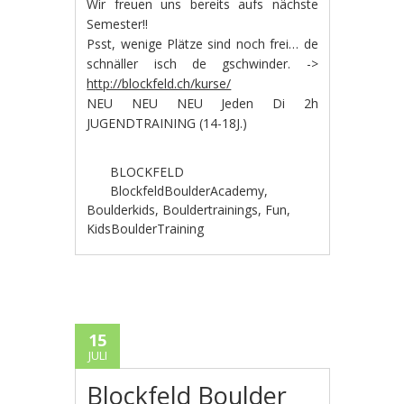
Wir freuen uns bereits aufs nächste
Semester!!
Psst, wenige Plätze sind noch frei… de
schnäller isch de gschwinder. ->
http://blockfeld.ch/kurse/
NEU NEU NEU Jeden Di 2h
JUGENDTRAINING (14-18J.)
BLOCKFELD
BlockfeldBoulderAcademy
,
Boulderkids
,
Bouldertrainings
,
Fun
,
KidsBoulderTraining
15
JULI
Blockfeld Boulder