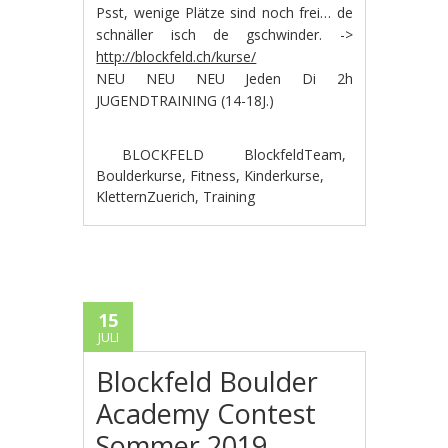
Psst, wenige Plätze sind noch frei… de
schnäller isch de gschwinder. ->
http://blockfeld.ch/kurse/
NEU NEU NEU Jeden Di 2h
JUGENDTRAINING (14-18J.)
BLOCKFELD
BlockfeldTeam
,
Boulderkurse
,
Fitness
,
Kinderkurse
,
KletternZuerich
,
Training
15
JULI
Blockfeld Boulder
Academy Contest
Sommer 2019 –