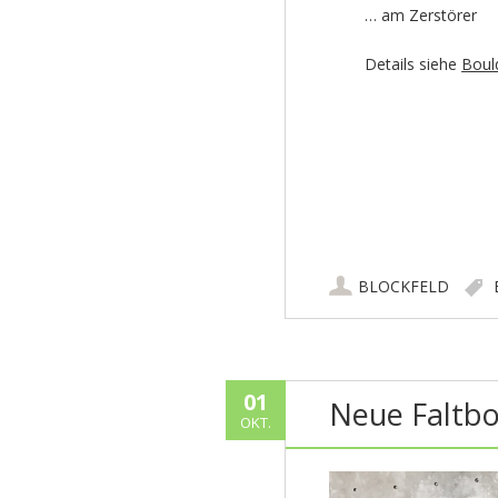
… am Zerstörer
Details siehe
Boul
BLOCKFELD
01
Neue Faltb
OKT.