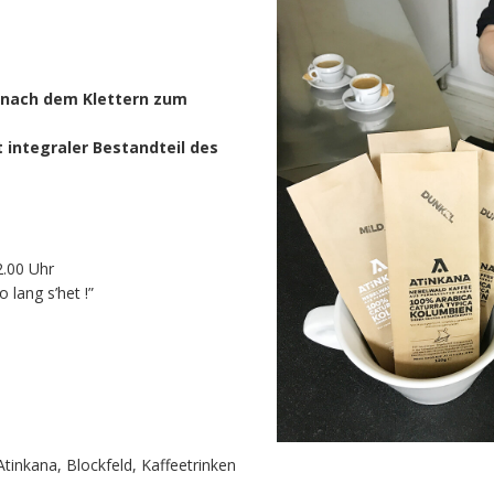
 nach dem Klettern zum
t integraler Bestandteil des
2.00 Uhr
o lang s’het !”
Atinkana
,
Blockfeld
,
Kaffeetrinken