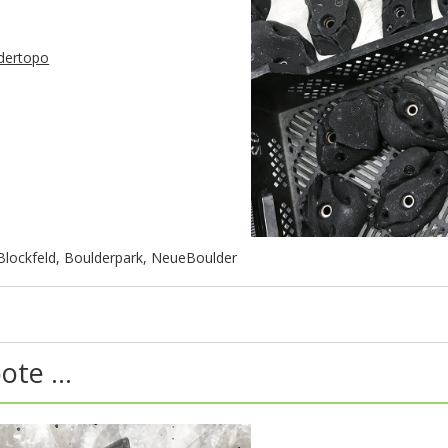
dertopo
Blockfeld
,
Boulderpark
,
NeueBoulder
oote …