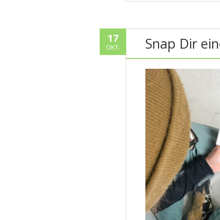
17
Snap Dir ei
OKT.