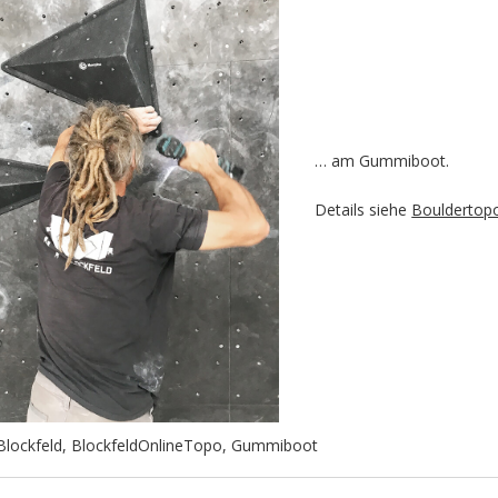
… am Gummiboot.
Details siehe
Bouldertop
Blockfeld
,
BlockfeldOnlineTopo
,
Gummiboot