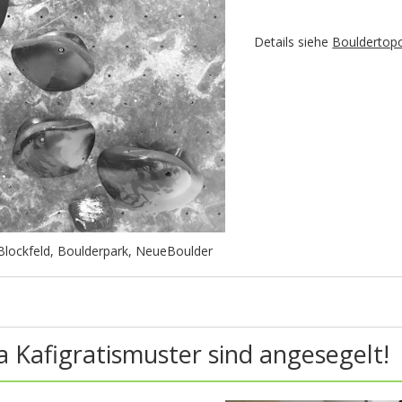
Details siehe
Bouldertop
Blockfeld
,
Boulderpark
,
NeueBoulder
a Kafigratismuster sind angesegelt!