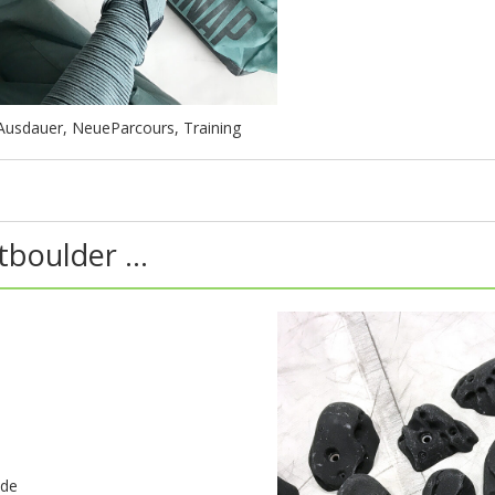
Ausdauer
,
NeueParcours
,
Training
tboulder …
ade