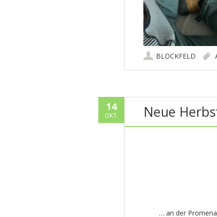
BLOCKFELD
14
Neue Herbs
OKT.
… an der Promen